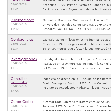
Distinciones
Miembro del equipo de la República de Panamá e
03/03/2016 -
Argentina, 1970. Primer Puesto de Honor en la 
11:45
Capítulo de Honor Sigma Lambda de la Univers
Publicaciones
Manual de Diseño de Galerías de Infiltración Cen
03/03/2016 -
Universidad Tecnológica de Panamá, 1979 Change
11:40
Research, Vol. 18, No.1, pp. 91 94, 1984 Las Gal
Conferencias
Las galerías de infiltración como fuentes de ag
03/03/2016 -
Costa Rica 1979 Las galerías de infiltración en
11:34
1979 Parámetros que afectan la sedimentación d
Investigaciones
Investigador Asistente en el Proyecto "Estudio d
03/03/2016 -
Realizado en la Universidad de Panamá, con el pa
11:17
del Canadá (1979) Director de proyectos de inve
Consultor
Ingeniero de diseño en el "Estudio de las Refor
particular
Soná, Santiago y David." (1979) Firma Consulto
03/03/2016 -
Instituto de Acueductos y Alcantarillados Nacio
10:56
Cursos Cortos
Alcantarillado Sanitario y Tratamiento de Aguas
03/03/2016 -
Panamá, 1978 Duración: 2 semanas Aprovecham
10:29
Alcantarillados Nacionales Ciudad de Panamá, 