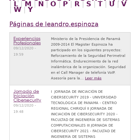
|
L
|
M
|
N
|
O
|
P
|
R
|
S
|
T
|
U
|
V
|
W
|
Y
Páginas de leandro.espinoza
Experiencias
Ministerio de la Presidencia de Panamá
Profesionales
2009-2014 El Magister Espinoza ha
09/12/2020 -
participado en los siguientes proyectos:
19:59
Reforzamiento de la Seguridad Perimetral
Informática. Endurecimiento de la red
inalámbrica de la organización. Seguridad
en el Call Manager de telefonía VoIP.
Asesoría para la...
Leer más
Jornada de
I JORNADA DE INICIACIÓN DE
Iniciación
CIBERSECURITY 2019 - UNIVERSIDAD
Cibersecurity
TECNOLÓGICA DE PANAMA - CENTRO
09/12/2020 -
REGIONAL CHIRIQUÍ II JORNADA DE
19:48
INICIACIÓN DE CIBERSECURITY 2020 -
FACULTAD DE INGENIERÍA DE SISTEMAS
COMPUTACIONALES III JORNADA DE
CIBERSECURITY 2021 - FACULTAD DE
INGENIERÍA DE SISTEMAS