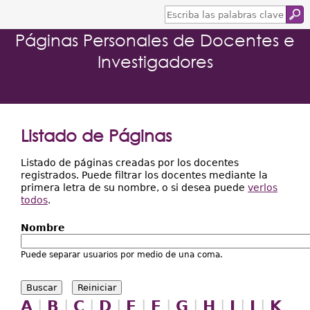
E
s
Páginas Personales de Docentes e
c
r
Investigadores
i
b
a
l
a
s
Listado de Páginas
p
a
l
Listado de páginas creadas por los docentes
a
registrados. Puede filtrar los docentes mediante la
b
primera letra de su nombre, o si desea puede
verlos
r
todos
.
a
s
Nombre
c
l
Puede separar usuarios por medio de una coma.
a
v
e
A
|
B
|
C
|
D
|
E
|
F
|
G
|
H
|
I
|
J
|
K