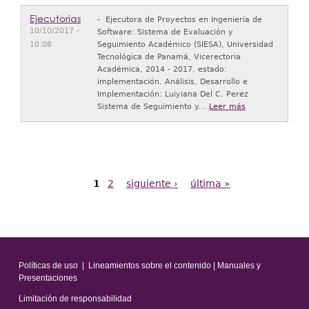
Ejecutorias
- Ejecutora de Proyectos en Ingeniería de
10/10/2017 -
Software: Sistema de Evaluación y
10:08
Seguimiento Académico (SIESA), Universidad
Tecnológica de Panamá, Vicerectoria
Académica, 2014 - 2017, estado:
implementación. Análisis, Desarrollo e
Implementación: Luiyiana Del C. Perez
Sistema de Seguimiento y...
Leer más
1
2
siguiente ›
última »
P
á
g
i
Políticas de uso
|
Lineamientos sobre el contenido
|
Manuales y
n
Presentaciones
a
Limitación de responsabilidad
s