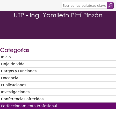
E
s
UTP - Ing. Yamileth Pittí Pinzón
c
r
i
b
a
l
a
s
Categorías
p
a
Inicio
l
Hoja de Vida
a
b
Cargos y Funciones
r
Docencia
a
s
Publicaciones
c
Investigaciones
l
a
Conferencias ofrecidas
v
Perfeccionamiento Profesional
e