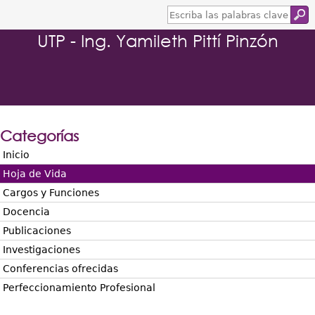
E
s
UTP - Ing. Yamileth Pittí Pinzón
c
r
i
b
a
l
a
s
Categorías
p
a
Inicio
l
Hoja de Vida
a
b
Cargos y Funciones
r
Docencia
a
s
Publicaciones
c
Investigaciones
l
a
Conferencias ofrecidas
v
Perfeccionamiento Profesional
e