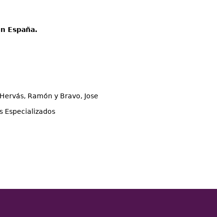
e
en España.
r, Hervás, Ramón y Bravo, Jose
os Especializados