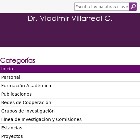
E
s
Dr. Vladimir Villarreal C.
c
r
i
b
a
l
a
s
Categorías
p
a
Inicio
l
Personal
a
b
Formación Académica
r
Publicaciones
a
s
Redes de Cooperación
c
Grupos de Investigación
l
a
Línea de Investigación y Comisiones
v
Estancias
e
Proyectos