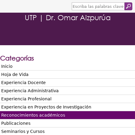
E
s
UTP | Dr. Omar Aizpurúa
c
r
i
b
a
l
a
s
Categorías
p
a
Inicio
l
Hoja de Vida
a
b
Experiencia Docente
r
Experiencia Administrativa
a
s
Experiencia Profesional
c
Experiencia en Proyectos de Investigación
l
a
Reconocimientos académicos
v
Publicaciones
e
Seminarios y Cursos