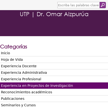
E
s
UTP | Dr. Omar Aizpurúa
c
r
i
b
a
l
a
s
Categorías
p
a
Inicio
l
Hoja de Vida
a
b
Experiencia Docente
r
Experiencia Administrativa
a
s
Experiencia Profesional
c
Experiencia en Proyectos de Investigación
l
a
Reconocimientos académicos
v
Publicaciones
e
Seminarios y Cursos