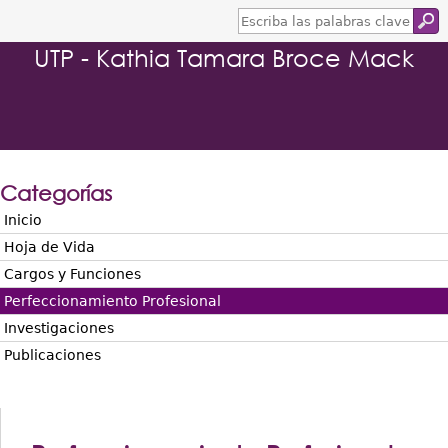
E
s
UTP - Kathia Tamara Broce Mack
c
r
i
b
a
l
a
s
Categorías
p
a
Inicio
l
Hoja de Vida
a
b
Cargos y Funciones
r
Perfeccionamiento Profesional
a
s
Investigaciones
c
Publicaciones
l
a
v
e