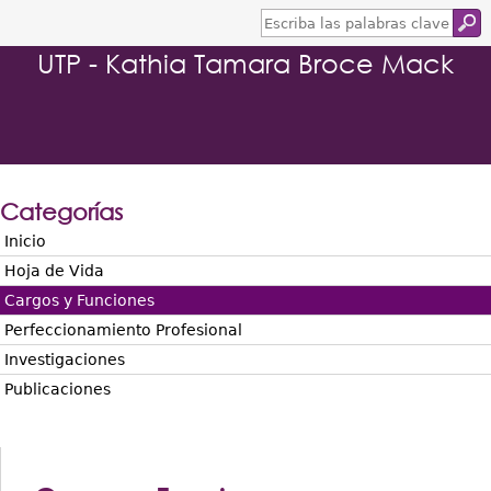
E
s
UTP - Kathia Tamara Broce Mack
c
r
i
b
a
l
a
s
Categorías
p
a
Inicio
l
Hoja de Vida
a
b
Cargos y Funciones
r
Perfeccionamiento Profesional
a
s
Investigaciones
c
Publicaciones
l
a
v
e