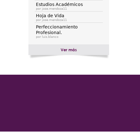
e
Estudios Académicos
por jose.mendoza11
Hoja de Vida
por jose.mendoza11
Perfeccionamiento
Profesional.
por luis.blanco
Ver más