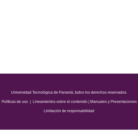
Universidad Tecnológica de Panamá, todos los derechos reservados.
Políticas de uso
|
Lineamientos sobre el contenido
|
Manuales y Presentaciones
Limitación de responsabilidad