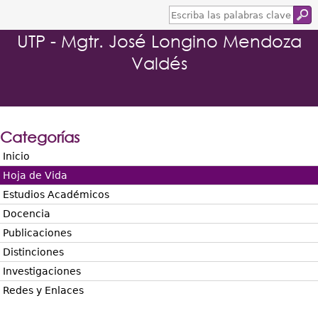
E
s
UTP - Mgtr. José Longino Mendoza
c
r
Valdés
i
b
a
l
a
s
Categorías
p
a
Inicio
l
Hoja de Vida
a
b
Estudios Académicos
r
Docencia
a
s
Publicaciones
c
Distinciones
l
a
Investigaciones
v
Redes y Enlaces
e