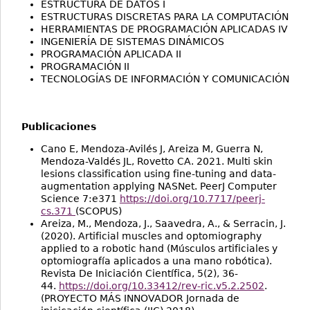
ESTRUCTURA DE DATOS I
ESTRUCTURAS DISCRETAS PARA LA COMPUTACIÓN
HERRAMIENTAS DE PROGRAMACIÓN APLICADAS IV
INGENIERÍA DE SISTEMAS DINÁMICOS
PROGRAMACIÓN APLICADA II
PROGRAMACIÓN II
TECNOLOGÍAS DE INFORMACIÓN Y COMUNICACIÓN
Publicaciones
Cano E, Mendoza-Avilés J, Areiza M, Guerra N,
Mendoza-Valdés JL, Rovetto CA. 2021. Multi skin
lesions classification using fine-tuning and data-
augmentation applying NASNet. PeerJ Computer
Science 7:e371
https://doi.org/10.7717/peerj-
cs.371
(SCOPUS)
Areiza, M., Mendoza, J., Saavedra, A., & Serracin, J.
(2020). Artificial muscles and optomiography
applied to a robotic hand (Músculos artificiales y
optomiografía aplicados a una mano robótica).
Revista De Iniciación Científica, 5(2), 36-
44.
https://doi.org/10.33412/rev-ric.v5.2.2502
.
(PROYECTO MÁS INNOVADOR Jornada de