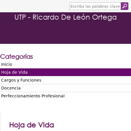
E
s
UTP - Ricardo De León Ortega
c
r
i
b
a
l
a
s
Categorías
p
a
Inicio
l
Hoja de Vida
a
b
Cargos y Funciones
r
Docencia
a
s
Perfeccionamiento Profesional
c
l
a
v
e
Hoja de Vida