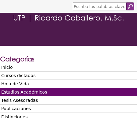
E
s
UTP | Ricardo Caballero, M.Sc.
c
r
i
b
a
l
a
s
Categorías
p
a
Inicio
l
Cursos dictados
a
b
Hoja de Vida
r
Estudios Académicos
a
s
Tesis Asesoradas
c
Publicaciones
l
a
Distinciones
v
e