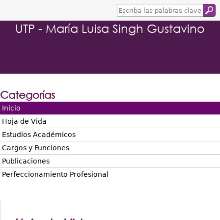
E
s
UTP - María Luisa Singh Gustavino
c
r
i
b
a
l
a
s
Categorías
p
a
Inicio
l
Hoja de Vida
a
b
Estudios Académicos
r
Cargos y Funciones
a
s
Publicaciones
c
Perfeccionamiento Profesional
l
a
v
e