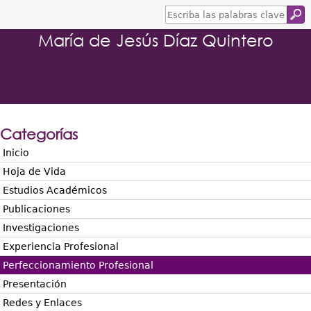
E
s
María de Jesús Díaz Quintero
c
r
i
b
a
l
a
s
Categorías
p
a
Inicio
l
Hoja de Vida
a
b
Estudios Académicos
r
Publicaciones
a
s
Investigaciones
c
Experiencia Profesional
l
a
Perfeccionamiento Profesional
v
Presentación
e
Redes y Enlaces