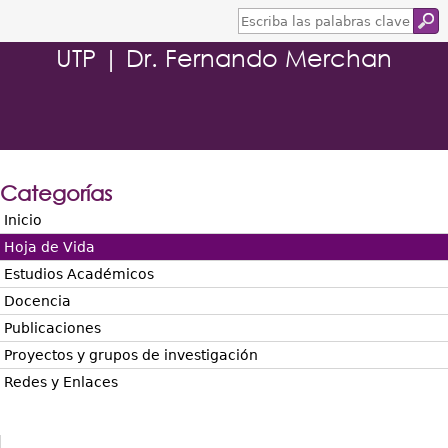
E
s
UTP | Dr. Fernando Merchan
c
r
i
b
a
l
a
s
Categorías
p
a
Inicio
l
Hoja de Vida
a
b
Estudios Académicos
r
Docencia
a
s
Publicaciones
c
Proyectos y grupos de investigación
l
a
Redes y Enlaces
v
e