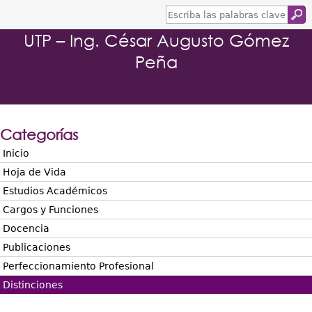
E
s
UTP – Ing. César Augusto Gómez
c
r
Peña
i
b
a
l
a
s
Categorías
p
a
Inicio
l
Hoja de Vida
a
b
Estudios Académicos
r
Cargos y Funciones
a
s
Docencia
c
Publicaciones
l
a
Perfeccionamiento Profesional
v
Distinciones
e