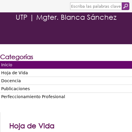
E
s
UTP | Mgter. Blanca Sánchez
c
r
i
b
a
l
a
s
Categorías
p
a
Inicio
l
Hoja de Vida
a
b
Docencia
r
Publicaciones
a
s
Perfeccionamiento Profesional
c
l
a
v
e
Hoja de Vida