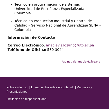
Técnico en programación de sistemas –
Universidad de Enseñanza Especializada –
Colombia
Técnico en Producción Industrial y Control de
Calidad – Servicio Nacional de Aprendizaje SENA –
Colombia
Información de Contacto
Correo Electrónico
:
anaclevis.lozano@utp.ac.pa
Teléfono de Oficina
: 560-3044
Páginas de anaclevis.lozano
Políticas de uso
|
Lineamientos sobre el contenido
|
Manuales y
Presentaciones
Limitación de responsabilidad