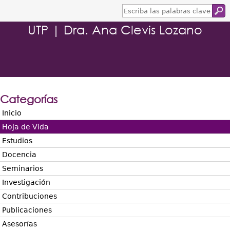
E
s
UTP | Dra. Ana Clevis Lozano
c
r
i
b
a
l
a
s
Categorías
p
a
Inicio
l
Hoja de Vida
a
b
Estudios
r
Docencia
a
s
Seminarios
c
Investigación
l
a
Contribuciones
v
Publicaciones
e
Asesorías