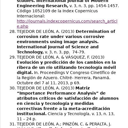
studies. International Journal of Modern
Engineering Research,
v. 3, n. 3, pp. 1454-1457.
Código 1052109 de la Index Copernicus
Internacional:
http://journals.indexcopernicus.com/search_articl
e.php
TEJEDOR DE LEÓN, A. (2013)
Determination of
corrosion rate under various corrosive
environments using image analysis.
International Journal of Science and
Technology,
v. 3, n. 3, pp. 74-79.
TEJEDOR DE LEÓN, A. & VÁSQUEZ, F. (2013)
Evolución y predicción de los cambios en la
ribera de un río utilizando tecnología móvil
digital.
In. Proceedings V Congreso Cinetífico de
la Región de Azuero. Chitré- Herrera, Panamá.
Octubre del 7 al 11, 2013, p 69.
TEJEDOR DE LEÓN, A. (2013)
Matriz
“Importance Performance Analysis” de
atributos críticos de satisfacción de alumnos
en ciencia y tecnología y medidas
correctivas frente a la meta-acreditación
institucional.
Ciencia y Tecnología, v. 13, n. 13,
11 – 24 p.
TEJEDOR DE LEÓN, A.; PINZÓN, C. & PERALTA, J.