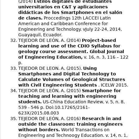
(2014)
Estilos digitales de estudiantes
universitarios en C&T y aplicaciones
didácticas de los Smartphones en el salón
de clases.
Proccedings 12th LACCEI Latin
American and Caribbean Conference for
Engineering and Technology. vJuly 22-24, 2014,
Guayaquil, Ecuador.
TEJEDOR DE LEÓN, A. (2014)
Project-based
learning and use of the CDIO Syllabus for
geology course assessment. Global Journal
of Engineering Education,
v. 16, n. 3, 116 – 122
p.
TEJEDOR DE LEON. A. (2015).
Using
Smartphones and Digital Technology to
Calculate Volumes of Geological Structures
with Civil Engineering Students
. ICELW 2015.
TEJEDOR DE LEÓN, A. (2015)
Smartphone for
teaching and learning with engineering
students.
US-China Education Review, v. 5, n. 8,
539 - 546 p. Doi:10.17265/2161-
623X/2015.08.003
TEJEDOR DE LEÓN, A. (2016)
Research in and
outside the classroom: training engineers
without borders.
World Transactions on
Engineering and Technoogy Education. v. 14, n. 1,