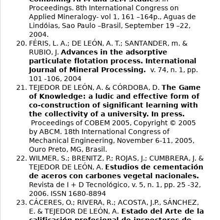
Proceedings. 8th International Congress on
Applied Mineralogy- vol 1, 161 –164p., Aguas de
Lindóias, Sao Paulo –Brasil, September 19 –22,
2004.
FÉRIS, L. A.; DE LEÓN, A. T.; SANTANDER, m. &
RUBIO, J.
Advances in the adsorptive
particulate flotation process. International
Journal of Mineral Processing.
v. 74, n. 1, pp.
101 -106, 2004
TEJEDOR DE LEÓN, A. & CÓRDOBA, D.
The Game
of Knowledge: a ludic and effective form of
co-construction of significant learning with
the collectivity of a university. In press.
Proceedings of COBEM 2005, Copyright © 2005
by ABCM. 18th International Congress of
Mechanical Engineering, November 6-11, 2005,
Ouro Preto, MG, Brasil.
WILMER, S.; BRENITZ, P.; ROJAS, J.; CUMBRERA, J. &
TEJEDOR DE LEÓN, A.
Estudios de cementación
de aceros con carbones vegetal nacionales.
Revista de I + D Tecnológico, v. 5, n. 1, pp. 25 -32,
2006. ISSN 1680-8894
CÁCERES, O.; RIVERA, R.; ACOSTA, J.P., SÁNCHEZ,
E. & TEJEDOR DE LEÓN, A.
Estado del Arte de la