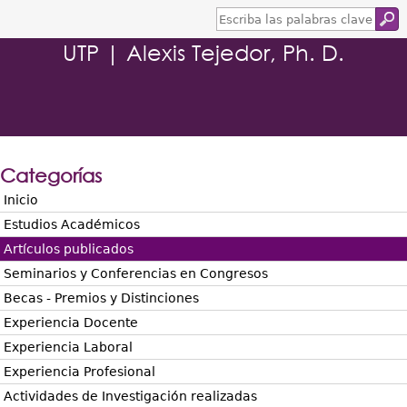
E
s
UTP | Alexis Tejedor, Ph. D.
c
r
i
b
a
l
a
s
Categorías
p
a
Inicio
l
Estudios Académicos
a
b
Artículos publicados
r
Seminarios y Conferencias en Congresos
a
s
Becas - Premios y Distinciones
c
Experiencia Docente
l
a
Experiencia Laboral
v
Experiencia Profesional
e
Actividades de Investigación realizadas