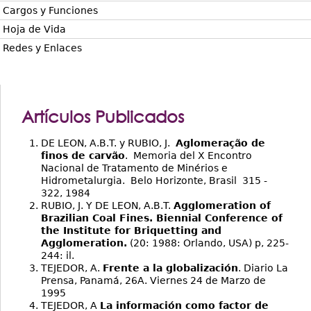
Cargos y Funciones
Hoja de Vida
Redes y Enlaces
Artículos Publicados
DE LEON, A.B.T. y RUBIO, J.
Aglomeração de
finos de carvão
. Memoria del X Encontro
Nacional de Tratamento de Minérios e
Hidrometalurgia. Belo Horizonte, Brasil 315 -
322, 1984
RUBIO, J. Y DE LEON, A.B.T.
Agglomeration of
Brazilian Coal Fines. Biennial Conference of
the Institute for Briquetting and
Agglomeration.
(20: 1988: Orlando, USA) p, 225-
244: il.
TEJEDOR, A.
Frente a la globalización
. Diario La
Prensa, Panamá, 26A. Viernes 24 de Marzo de
1995
TEJEDOR, A
La información como factor de