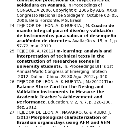
calificación profesional de inspectores de
soldadura en Panamá.
In Proceedings of
CONSOLDA 2006, Copyright © 2006 by ABS. XXXII
Congresso Nacional de Soldagem, Octubre 02- 05,
2006, Belo Horizonte, MG, Brasil.
TEJEDOR DE LEÓN, A. & HUERTA, J.M.
Cuadro de
mando integral para el diseño y validación
de instrumentos para valorar el desempeño
académico de docentes.
Avaliação v. 15, n. 1, p.
57-72, mar. 2010.
TEJEDOR, A. (2012)
m-learning: analysis and
interpretation of technical texts in the
construction of researches scenes in
university students.
In. Proceedings BIT´s 1st
Annual World Congress of Emerging Infotech
-2012. Dalian –China, 28-30 Ago. 2012, p 340.
TEJEDOR DE LEÓN, A. & HUERTA, J.M.(2012)
The
Balance Store Card for the Desing and
Validation Instruments to Measure the
Academic Teacher´s Achievement and
Performance
. Education. v. 2, n. 7, p. 220-206,
dez. 2012.
TEJEDOR DE LEÓN, A.; NAVARRO, G. & RUBIO, J.
(2013)
Morphological characterization of
Brazilian organoclays using AFM and SEM