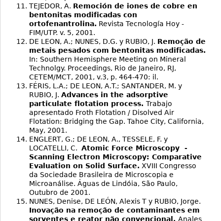
TEJEDOR, A.
Remoción de iones de cobre en
bentonitas modificadas con
ortofenantrolina.
Revista Tecnología Hoy -
FIM/UTP. v. 5, 2001.
DE LEON, A.; NUNES, D.G. y RUBIO, J.
Remoção de
metais pesados com bentonitas modificadas.
In: Southern Hemisphere Meeting on Mineral
Technolgy. Proceedings, Rio de Janeiro, RJ,
CETEM/MCT, 2001, v.3, p. 464-470: il.
FÉRIS, L.A.; DE LEON, A.T.; SANTANDER, M. y
RUBIO, J.
Advances in the adsorptive
particulate flotation process.
Trabajo
apresentado Froth Flotation / Disolved Air
Flotation: Bridging the Gap. Tahoe City, California,
May, 2001.
ENGLERT, G.; DE LEON, A., TESSELE, F. y
LOCATELLI, C.
Atomic Force Microscopy -
Scanning Electron Microscopy: Comparative
Evaluation on Solid Surface.
XVIII Congresso
da Sociedade Brasileira de Microscopia e
Microanálise. Águas de Lindóia, São Paulo,
Outubro de 2001.
NUNES, Denise, DE LEÓN, Alexis T y RUBIO, Jorge.
Inovação na remoção de contaminantes em
sorventes e reator não convencional.
Anales