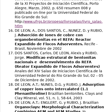
de la XI Proyectos de Iniciación Científica, Porto
Alegre, Marzo, 2002, p. 650 resumen 008 y
publicado on-line por la Universidad Federal do
Rio Grande do Sul:
http:/
www.ufrgs.br/propesq/livrosalao/livro_salao.
htlm
DE LEON, A., DOS SANTOS, C., NUNEZ, D. y RUBIO,
J.
Adsorción de iones de cobre con
organobentonitas en el REFA: Reactor
Expandido de Flocos Adsorventes.
Recife -
Brasil, Noviembre de 2002
DOS SANTOS, Carlos, DE LEON, Alexis y RUBIO,
Jorge.
Modificao estrutural de bentonitas
nacionais e desenvolvimento do REFA
(Reator Expandido de Flocos Adsorventes)
Anales del XIV Salao de Iniciacion Cientifica.de la
Universidad Federal do Rio Grande do Sul, 02 – 05
de Diciembre de 2002.
DE LEON, A.T.; NUNES, D.G. y RUBIO, J.
Adsorption
of copper ions onto intercalated (1.1
Phenanthroline)
Brazilian bentonites. Clays and
Clay Mineral, vol. 51, n. 1, 58-64, 2003
DE LEON, A.T.; ENGLERT, G. y RUBIO, J. Brazilian
Organoclays: Morphological Characterization
Combining AFM and SEM Studies
. In