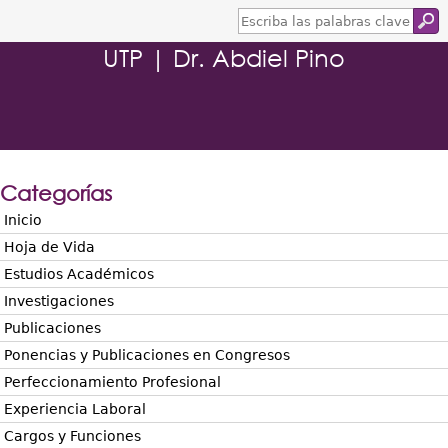
E
s
UTP | Dr. Abdiel Pino
c
r
i
b
a
l
a
s
Categorías
p
a
Inicio
l
Hoja de Vida
a
b
Estudios Académicos
r
Investigaciones
a
s
Publicaciones
c
Ponencias y Publicaciones en Congresos
l
a
Perfeccionamiento Profesional
v
Experiencia Laboral
e
Cargos y Funciones