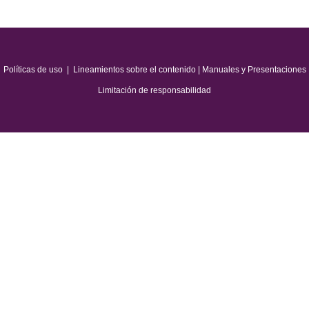
Políticas de uso
|
Lineamientos sobre el contenido
|
Manuales y Presentaciones
Limitación de responsabilidad